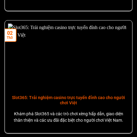
02
Th3
Slot365: Trải nghiệm casino trực tuyến đỉnh cao cho người
chơi Việt
Khám phá Slot365 và các trò chơi xèng hấp dẫn, giao diện
thân thiện và các ưu đãi đặc biệt cho người chơi Việt Nam.