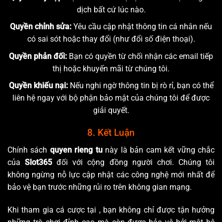
dịch bất cứ lúc nào.
Quyền chỉnh sửa:
Yêu cầu cập nhật thông tin cá nhân nếu
có sai sót hoặc thay đổi (như đổi số điện thoại).
Quyền phản đối:
Bạn có quyền từ chối nhận các email tiếp
thị hoặc khuyến mãi từ chúng tôi.
Quyền khiếu nại:
Nếu nghi ngờ thông tin bị rò rỉ, bạn có thể
liên hệ ngay với bộ phận bảo mật của chúng tôi để được
giải quyết.
8. Kết Luận
Chính sách
quyen rieng tu
này là bản cam kết vững chắc
của
Slot365
đối với cộng đồng người chơi. Chúng tôi
không ngừng nỗ lực cập nhật các công nghệ mới nhất để
bảo vệ bạn trước những rủi ro trên không gian mạng.
Khi tham gia cá cược tại
, bạn không chỉ được tận hưởng