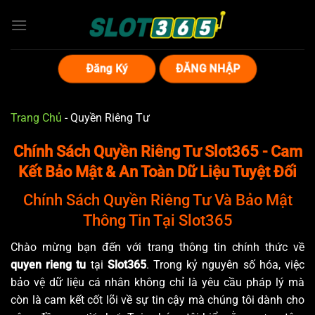
Bỏ
qua
nội
dung
Đăng Ký
ĐĂNG NHẬP
Trang Chủ
-
Quyền Riêng Tư
Chính Sách Quyền Riêng Tư Slot365 - Cam
Kết Bảo Mật & An Toàn Dữ Liệu Tuyệt Đối
Chính Sách Quyền Riêng Tư Và Bảo Mật
Thông Tin Tại Slot365
Chào mừng bạn đến với trang thông tin chính thức về
quyen rieng tu
tại
Slot365
. Trong kỷ nguyên số hóa, việc
bảo vệ dữ liệu cá nhân không chỉ là yêu cầu pháp lý mà
còn là cam kết cốt lõi về sự tin cậy mà chúng tôi dành cho