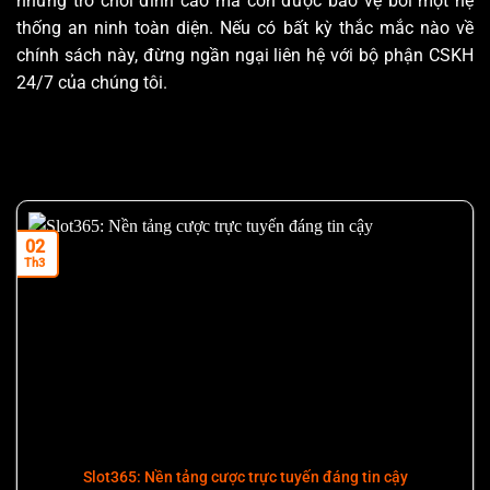
những trò chơi đỉnh cao mà còn được bảo vệ bởi một hệ
thống an ninh toàn diện. Nếu có bất kỳ thắc mắc nào về
chính sách này, đừng ngần ngại liên hệ với bộ phận CSKH
24/7 của chúng tôi.
02
Th3
Slot365: Nền tảng cược trực tuyến đáng tin cậy