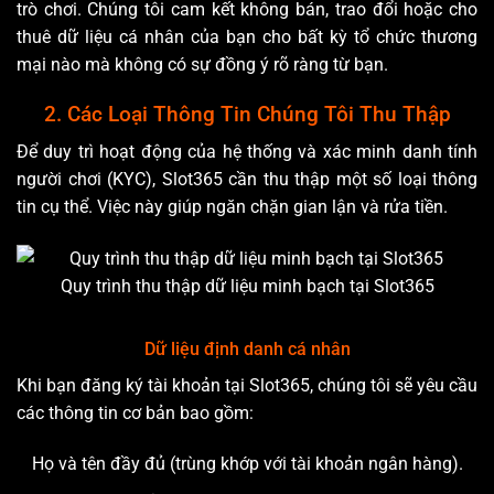
trò chơi. Chúng tôi cam kết không bán, trao đổi hoặc cho
thuê dữ liệu cá nhân của bạn cho bất kỳ tổ chức thương
mại nào mà không có sự đồng ý rõ ràng từ bạn.
2. Các Loại Thông Tin Chúng Tôi Thu Thập
Để duy trì hoạt động của hệ thống và xác minh danh tính
người chơi (KYC), Slot365 cần thu thập một số loại thông
tin cụ thể. Việc này giúp ngăn chặn gian lận và rửa tiền.
Quy trình thu thập dữ liệu minh bạch tại Slot365
Dữ liệu định danh cá nhân
Khi bạn đăng ký tài khoản tại Slot365, chúng tôi sẽ yêu cầu
các thông tin cơ bản bao gồm:
Họ và tên đầy đủ (trùng khớp với tài khoản ngân hàng).