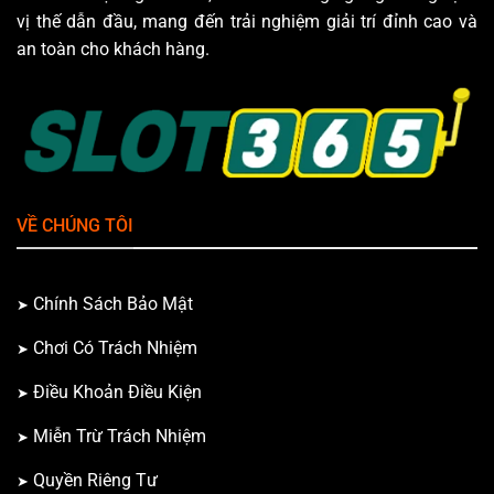
vị thế dẫn đầu, mang đến trải nghiệm giải trí đỉnh cao và
an toàn cho khách hàng.
VỀ CHÚNG TÔI
Chính Sách Bảo Mật
Chơi Có Trách Nhiệm
Điều Khoản Điều Kiện
Miễn Trừ Trách Nhiệm
Quyền Riêng Tư