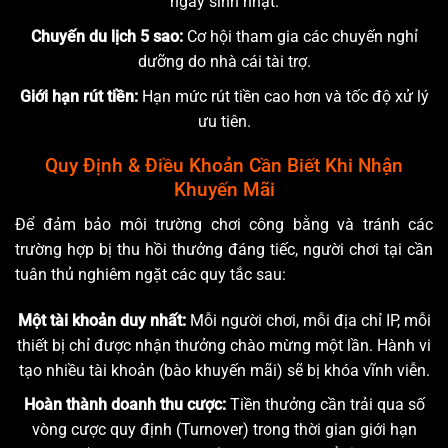
ngày sinh nhật.
Chuyến du lịch 5 sao:
Cơ hội tham gia các chuyến nghỉ
dưỡng do nhà cái tài trợ.
Giới hạn rút tiền:
Hạn mức rút tiền cao hơn và tốc độ xử lý
ưu tiên.
Quy Định & Điều Khoản Cần Biết Khi Nhận
Khuyến Mãi
Để đảm bảo môi trường chơi công bằng và tránh các
trường hợp bị thu hồi thưởng đáng tiếc, người chơi tại
cần
tuân thủ nghiêm ngặt các quy tắc sau:
Một tài khoản duy nhất:
Mỗi người chơi, mỗi địa chỉ IP, mỗi
thiết bị chỉ được nhận thưởng chào mừng một lần. Hành vi
tạo nhiều tài khoản (bào khuyến mãi) sẽ bị khóa vĩnh viễn.
Hoàn thành doanh thu cược:
Tiền thưởng cần trải qua số
vòng cược quy định (Turnover) trong thời gian giới hạn