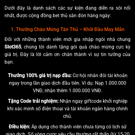
Dưới đây là danh sách các sự kiện đang diễn ra sôi nổi
nhất, được cộng đồng bet thủ săn đón hàng ngày:
1. Thưởng Chào Mừng Tân Thủ – Khởi Đầu May Mắn
Đối với những thành viên mới gia nhập ngôi nhà chung
Slot365
, chúng tôi dành tặng gói quà chào mừng cực kỳ
giá trị. Đây là lời cảm ơn chân thành vì sự tin tưởng của
bạn.
Thưởng 100% giá trị nạp đầu:
Cơ hội nhân đôi tài khoản
ngay trong lần giao dịch đầu tiên. Ví dụ: Nạp 1.000.000
VNĐ, nhận thêm 1.000.000 VNĐ.
Tặng Code trải nghiệm:
Nhận ngay giftcode khởi nghiệp
khi xác minh số điện thoại và tài khoản ngân hàng chính
chủ.
Điều kiện:
Áp dụng cho thành viên chưa từng có lịch sử
giao dịch. Số vòng cược yêu cầu thường rất thấp (từ 15-20