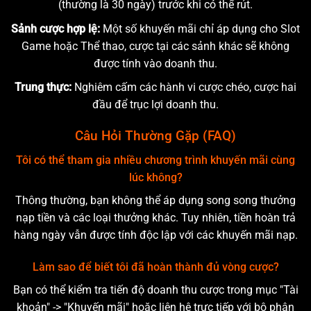
(thường là 30 ngày) trước khi có thể rút.
Sảnh cược hợp lệ:
Một số khuyến mãi chỉ áp dụng cho Slot
Game hoặc Thể thao, cược tại các sảnh khác sẽ không
được tính vào doanh thu.
Trung thực:
Nghiêm cấm các hành vi cược chéo, cược hai
đầu để trục lợi doanh thu.
Câu Hỏi Thường Gặp (FAQ)
Tôi có thể tham gia nhiều chương trình khuyến mãi cùng
lúc không?
Thông thường, bạn không thể áp dụng song song thưởng
nạp tiền và các loại thưởng khác. Tuy nhiên, tiền hoàn trả
hàng ngày vẫn được tính độc lập với các khuyến mãi nạp.
Làm sao để biết tôi đã hoàn thành đủ vòng cược?
Bạn có thể kiểm tra tiến độ doanh thu cược trong mục "Tài
khoản" -> "Khuyến mãi" hoặc liên hệ trực tiếp với bộ phận