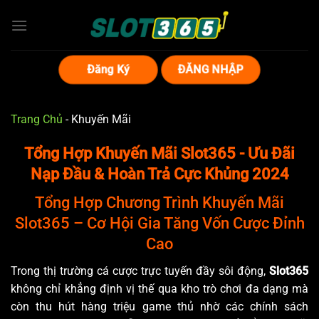
Bỏ
qua
nội
dung
Đăng Ký
ĐĂNG NHẬP
Trang Chủ
-
Khuyến Mãi
Tổng Hợp Khuyến Mãi Slot365 - Ưu Đãi
Nạp Đầu & Hoàn Trả Cực Khủng 2024
Tổng Hợp Chương Trình Khuyến Mãi
Slot365 – Cơ Hội Gia Tăng Vốn Cược Đỉnh
Cao
Trong thị trường cá cược trực tuyến đầy sôi động,
Slot365
không chỉ khẳng định vị thế qua kho trò chơi đa dạng mà
còn thu hút hàng triệu game thủ nhờ các chính sách