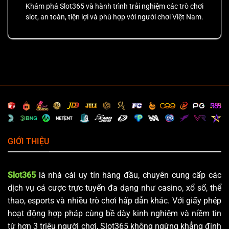
Khám phá Slot365 và hành trình trải nghiệm các trò chơi
slot, an toàn, tiện lợi và phù hợp với người chơi Việt Nam.
GIỚI THIỆU
Slot365
là nhà cái uy tín hàng đầu, chuyên cung cấp các
dịch vụ cá cược trực tuyến đa dạng như casino, xổ số, thể
thao, esports và nhiều trò chơi hấp dẫn khác. Với giấy phép
hoạt động hợp pháp cùng bề dày kinh nghiệm và niềm tin
từ hơn 3 triệu người chơi, Slot365 không ngừng khẳng định