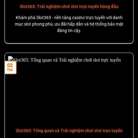
Slot365: Trải nghiệm chơi slot trực tuyến hàng đầu
Khám phá Slot365 - nền tảng casino trực tuyến với danh
mục slot phong phú, ưu đãi hấp dẫn và hệ thống bảo mật
đáng tin cậy.
02
Th3
Slot365: Tổng quan và Trải nghiệm chơi slot trực tuyến