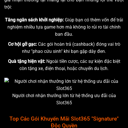
trội:
Tăng ngân sách khởi nghiệp:
Giúp bạn có thêm vốn để trải
nghiệm nhiều tựa game hơn mà không lo rủi ro tài chính
ban đầu.
Cơ hội gỡ gạc:
Các gói hoàn trả (cashback) đóng vai trò
như "phao cứu sinh" khi bạn gặp dây đen.
Quà tặng hiện vật:
Ngoài tiền cược, các sự kiện đặc biệt
còn tặng xe, điện thoại, hoặc chuyến du lịch.
Người chơi nhận thưởng lớn từ hệ thống ưu đãi của
Slot365
Top Các Gói Khuyến Mãi Slot365 "Signature"
Độc Quyền