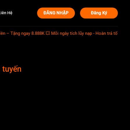
ĐĂNG NHẬP
Đăng Ký
Liên Hệ
̉ lên – Tặng ngay 8.888K 💥 Mỗi ngày tích lũy nạp - Hoàn trả tối đa 
 tuyến