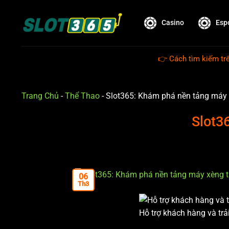
Bỏ
qua
Casino
Esp
nội
dung
👉 Cách tìm kiếm trên Go
Trang Chủ
-
Thể Thao
-
Slot365: Khám phá nền tảng máy 
Slot3
06
Th3
Hỗ trợ khách hàng và trả